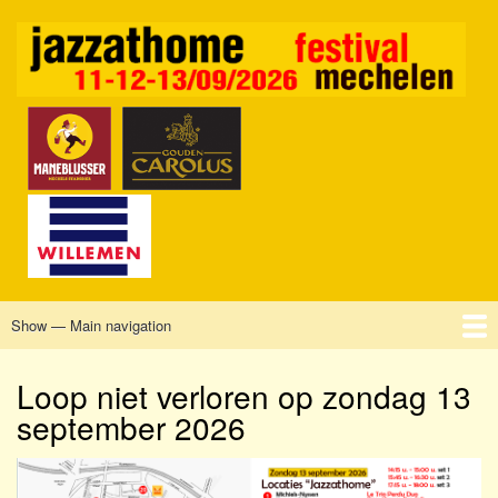
Skip
to
main
content
Show — Main navigation
Main
navigation
Home
Mechelen
Vrijdag
Zaterdag
Zondag
Sponsors
Tickets
Loop niet verloren op zondag 13
september 2026