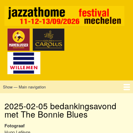
Skip
to
main
content
Show — Main navigation
Main
navigation
Home
Mechelen
Vrijdag
Zaterdag
Zondag
Sponsors
Tickets
2025-02-05 bedankingsavond
met The Bonnie Blues
Fotograaf
Hugo Lefèvre