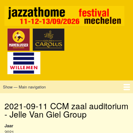
Skip
to
main
content
Show — Main navigation
Main
navigation
Home
Mechelen
Vrijdag
Zaterdag
Zondag
Sponsors
Tickets
2021-09-11 CCM zaal auditorium
- Jelle Van Giel Group
Jaar
2021