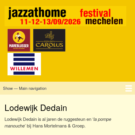
Skip
to
main
content
Show — Main navigation
Main
navigation
Home
Mechelen
Vrijdag
Zaterdag
Zondag
Sponsors
Tickets
Lodewijk Dedain
Lodewijk Dedain is al jaren de ruggesteun en ‘
la pompe
manouche
’ bij Hans Mortelmans & Groep.