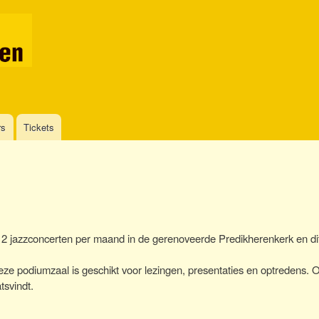
Skip
to
main
content
rs
Tickets
2 jazzconcerten per maand in de gerenoveerde Predikherenkerk en dit
ze podiumzaal is geschikt voor lezingen, presentaties en optredens. 
tsvindt.