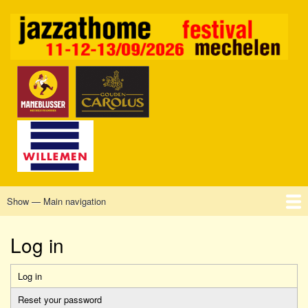
Skip
to
main
content
Show — Main navigation
Main
navigation
Home
Mechelen
Vrijdag
Zaterdag
Zondag
Sponsors
Tickets
Log in
Log in
Primary
Reset your password
tabs