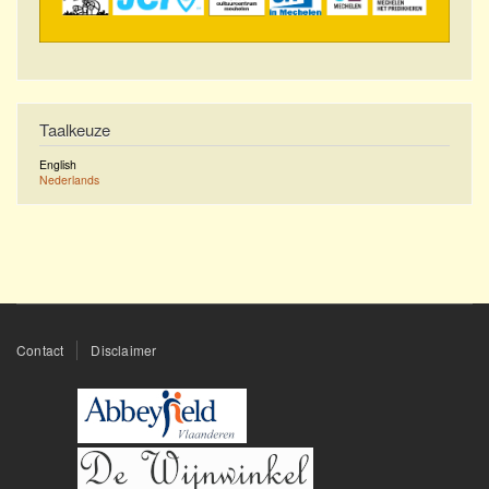
Taalkeuze
English
Nederlands
Footer
Contact
Disclaimer
menu